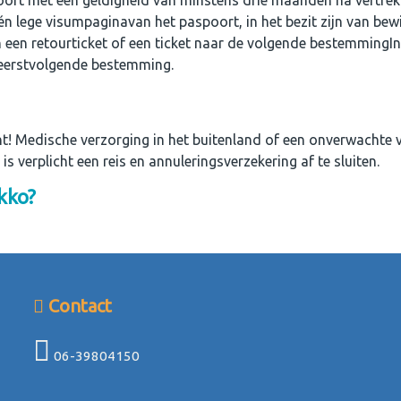
poort met een geldigheid van minstens drie maanden na vertrek 
 lege visumpaginavan het paspoort, in het bezit zijn van bewi
n een retourticket of een ticket naar de volgende bestemmingIn h
 eerstvolgende bestemming.
cht! Medische verzorging in het buitenland of een onverwachte v
 is verplicht een reis en annuleringsverzekering af te sluiten.
kko?
Contact
06-39804150