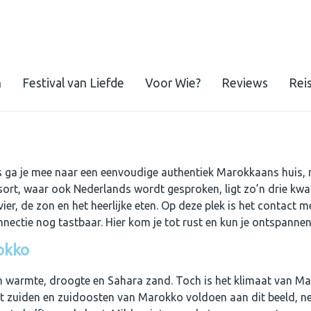
n
Festival van Liefde
Voor Wie?
Reviews
Rei
reis ga je mee naar een eenvoudige authentiek Marokkaans huis,
esort, waar ook Nederlands wordt gesproken, ligt zo’n drie kwa
vier, de zon en het heerlijke eten. Op deze plek is het contact 
nnectie nog tastbaar. Hier kom je tot rust en kun je ontspanne
okko
 warmte, droogte en Sahara zand. Toch is het klimaat van Mar
t zuiden en zuidoosten van Marokko voldoen aan dit beeld, net