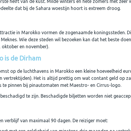
te helft van de kust. Milde winters en hete zomers met zeer w
gedeelte dat bij de Sahara woestijn hoort is extreem droog.
 attractie in Marokko vormen de zogenaamde koningssteden. Di
 Meknes. Wie deze steden wil bezoeken kan dat het beste doen i
r, oktober en november).
o is de Dirham
omst op de luchthavens in Marokko een kleine hoeveelheid euro
vertrektijden). Het is altijd prettig om wat contant geld op za
 te pinnen bij pinautomaten met Maestro- en Cirrus-logo.
nbeschadigd te zijn. Beschadigde biljetten worden niet geaccep
 verblijf van maximaal 90 dagen. De reiziger moet: