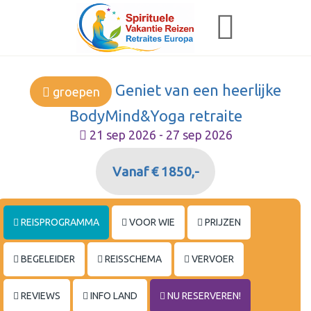
Geniet van een heerlijke
groepen
BodyMind&Yoga retraite
21 sep 2026 - 27 sep 2026
Vanaf € 1850,-
REISPROGRAMMA
VOOR WIE
PRIJZEN
BEGELEIDER
REISSCHEMA
VERVOER
REVIEWS
INFO LAND
NU RESERVEREN!