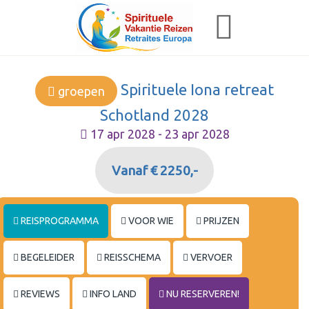
Spirituele Iona retreat
groepen
Schotland 2028
17 apr 2028 - 23 apr 2028
Vanaf € 2250,-
REISPROGRAMMA
VOOR WIE
PRIJZEN
BEGELEIDER
REISSCHEMA
VERVOER
REVIEWS
INFO LAND
NU RESERVEREN!