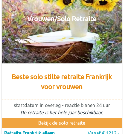
Vrouwen/Solo Retraite
Beste solo stilte retraite Frankrijk
voor vrouwen
startdatum in overleg - reactie binnen 24 uur
De retraite is het hele jaar beschikbaar.
Bekijk de solo retraite
Retraite Frankrijk alleen
Vanaf € 1212,-