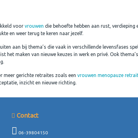
wikkeld voor
vrouwen
die behoefte hebben aan rust, verdieping en
te en weer terug te keren naar jezelf.
luiten aan bij thema’s die vaak in verschillende levensfases sp
juist het maken van nieuwe keuzes in werk en privé. Ook thema’
g.
er meer gerichte retraites zoals een
vrouwen menopauze retrai
ceptatie, inzicht en nieuwe richting.
Contact
06-39804150