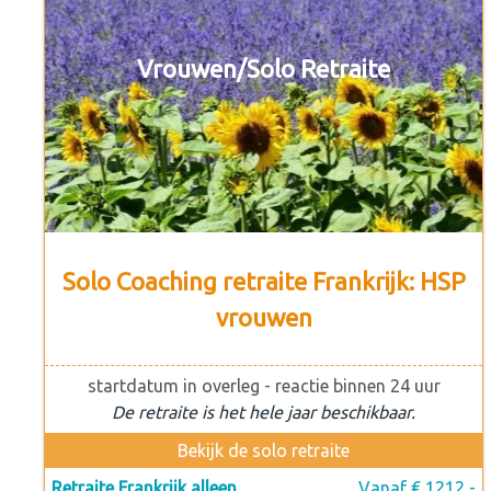
Vrouwen/Solo Retraite
Solo Coaching retraite Frankrijk: HSP
vrouwen
startdatum in overleg - reactie binnen 24 uur
De retraite is het hele jaar beschikbaar.
Bekijk de solo retraite
Retraite Frankrijk alleen
Vanaf € 1212,-