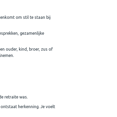
enkomt om stil te staan bij
esprekken, gezamenlijke
n ouder, kind, broer, zus of
elnemen.
e retraite was.
ontstaat herkenning. Je voelt