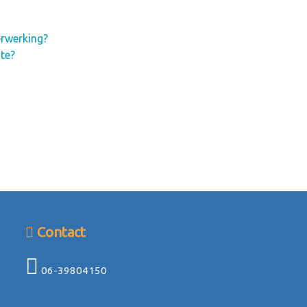
erwerking?
te?
Contact
06-39804150