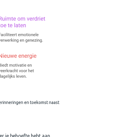
herinneringen en toekomst naast
er je behoefte hebt aan