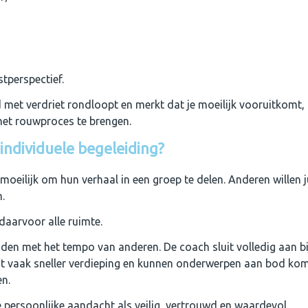
tperspectief.
d met verdriet rondloopt en merkt dat je moeilijk vooruitkomt, 
het rouwproces te brengen.
ndividuele begeleiding?
ilijk om hun verhaal in een groep te delen. Anderen willen jui
.
 daarvoor alle ruimte.
uden met het tempo van anderen. De coach sluit volledig aan b
t vaak sneller verdieping en kunnen onderwerpen aan bod kom
en.
 persoonlijke aandacht als veilig, vertrouwd en waardevol.