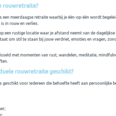
e rouwretraite?
 is een meerdaagse retraite waarbij je één-op-één wordt begele
is in rouw en verlies.
je op een rustige locatie waar je afstand neemt van de dagelijks
aat om stil te staan bij jouw verdriet, emoties en vragen, zond
sseld met momenten van rust, wandelen, meditatie, mindful
ften.
iduele rouwretraite geschikt?
is geschikt voor iedereen die behoefte heeft aan persoonlijke b
er;
r;