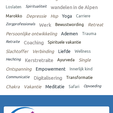
Spiritualiteit
Loslaten
wandelen in de Alpen
Marokko
Depressie
Hsp
Yoga
Carriere
Zorgprofessionals
Werk
Bewustwording
Retreat
Persoonlijke ontwikkeling
Ademen
Trauma
Retraite
Coaching
Spirituele vakantie
Slachtoffer
Verbinding
Liefde
Wellness
Hechting
Kerstretraite
Ayurveda
Single
Ontspanning
Empowerment
Innerlijk kind
Communicatie
Digitalisering
Transformatie
Opvoeding
Chakra
Vakantie
Meditatie
Safari