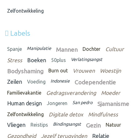
Zelfontwikkeling
Labels
Manipulatie
Spanje
Mannen
Dochter
Cultuur
Verlatingsangst
Stress
Boeken
50plus
Bodyshaming
Burn out
Vrouwen
Woestijn
Indonesie
Zeilen
Voeding
Codependentie
Familievakantie
Gedragsverandering
Moeder
San pedro
Human design
Jongeren
Sjamanisme
Zelfontwikkeling
Digitale detox
Mindfulness
Bindingsangst
Vliegen
Reistips
Gezin
Natuur
Gezondheid
Jezelf terugvinden
Relatie