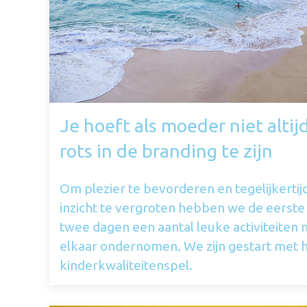
Je hoeft als moeder niet altij
rots in de branding te zijn
Om plezier te bevorderen en tegelijkertij
inzicht te vergroten hebben we de eerste
twee dagen een aantal leuke activiteiten 
elkaar ondernomen. We zijn gestart met 
kinderkwaliteitenspel.