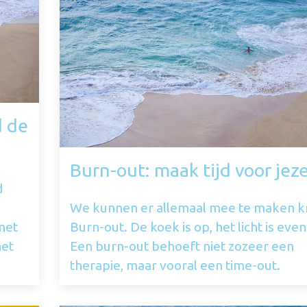
d de
Burn-out: maak tijd voor jeze
d
We kunnen er allemaal mee te maken kr
met
Burn-out. De koek is op, het licht is even 
het
Een burn-out behoeft niet zozeer een
therapie, maar vooral een time-out.