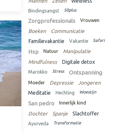
Mannen
Zeilen
Wellness
50plus
Bindingsangst
Zorgprofessionals
Vrouwen
Boeken
Communicatie
Safari
Familievakantie
Vakantie
Hsp
Natuur
Manipulatie
Mindfulness
Digitale detox
Stress
Marokko
Ontspanning
Moeder
Depressie
Jongeren
Woestijn
Meditatie
Hechting
San pedro
Innerlijk kind
Dochter
Spanje
Slachtoffer
Transformatie
Ayurveda