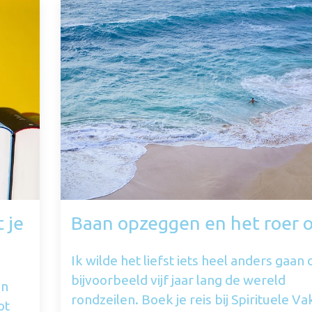
 je
Baan opzeggen en het roer 
Ik wilde het liefst iets heel anders gaan 
bijvoorbeeld vijf jaar lang de wereld
en
rondzeilen. Boek je reis bij Spirituele Va
ot