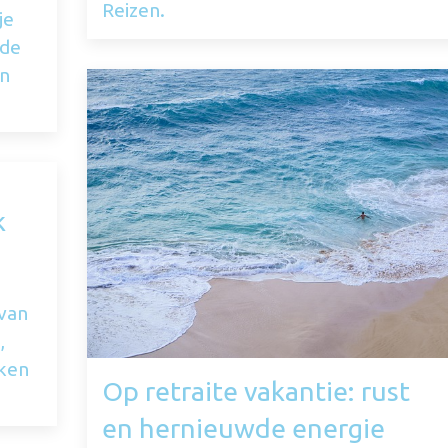
Reizen.
je
nde
an
k
 van
,
kken
Op retraite vakantie: rust
en hernieuwde energie