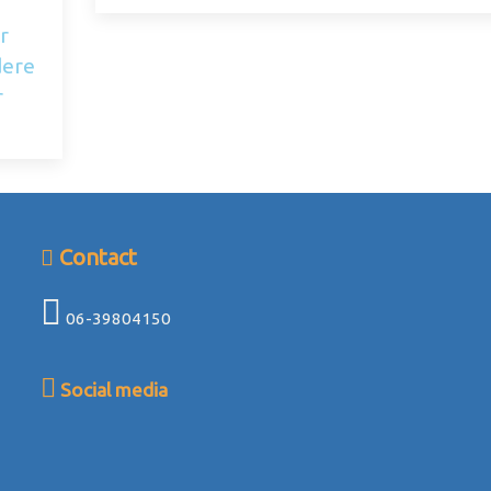
r
dere
r
Contact
06-39804150
Social media