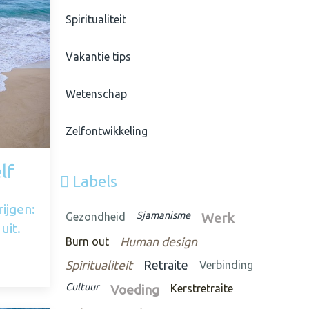
Spiritualiteit
Vakantie tips
Wetenschap
Zelfontwikkeling
lf
Labels
ijgen:
Sjamanisme
Gezondheid
Werk
uit.
Burn out
Human design
Spiritualiteit
Retraite
Verbinding
Cultuur
Voeding
Kerstretraite