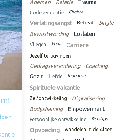
Ademen
Relatie
Trauma
Chakra
Codependentie
Verlatingsangst
Retreat
Single
Bewustwording
Loslaten
Yoga
Vliegen
Carriere
Jezelf terugvinden
Gedragsverandering
Coaching
Indonesie
Gezin
Liefde
Spirituele vakantie
om!
Zelfontwikkeling
Digitalisering
Bodyshaming
Empowerment
doen,
Reistips
Persoonlijke ontwikkeling
Opvoeding
wandelen in de Alpen
kantie