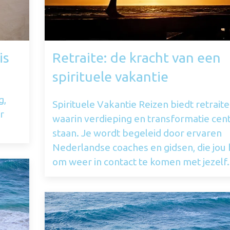
is
Retraite: de kracht van een
spirituele vakantie
g,
Spirituele Vakantie Reizen biedt retrait
r
waarin verdieping en transformatie cent
staan. Je wordt begeleid door ervaren
Nederlandse coaches en gidsen, die jou
om weer in contact te komen met jezelf.