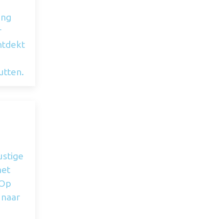
ing
r
ntdekt
utten.
ustige
met
 Op
 naar