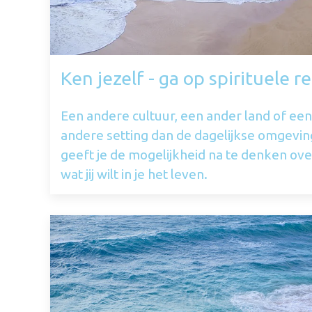
Ken jezelf - ga op spirituele re
Een andere cultuur, een ander land of een
andere setting dan de dagelijkse omgevin
geeft je de mogelijkheid na te denken ove
wat jij wilt in je het leven.