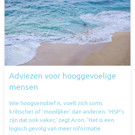
Adviezen voor hooggevoelige
mensen
Wie hoogsensitief is, voelt zich soms
kritischer of ‘moeilijker’ dan anderen. ‘HSP’s
zíjn dat ook vaker,’ zegt Aron. ‘Het is een
logisch gevolg van meer informatie