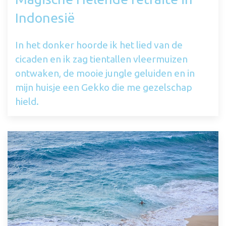
Indonesië
In het donker hoorde ik het lied van de
cicaden en ik zag tientallen vleermuizen
ontwaken, de mooie jungle geluiden en in
mijn huisje een Gekko die me gezelschap
hield.