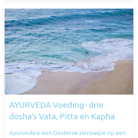
AYURVEDA Voeding- drie
dosha’s Vata, Pitta en Kapha
Ayurveda is een Oosterse zienswijze op een