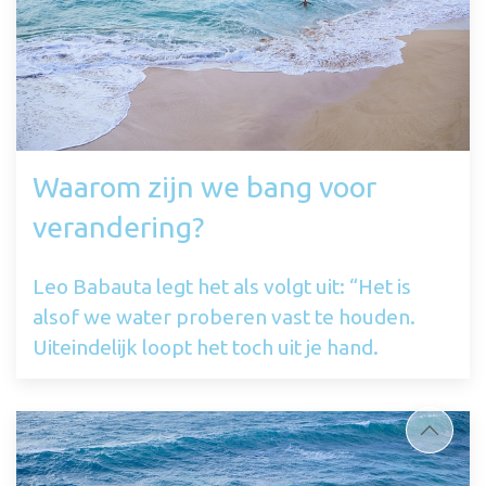
Waarom zijn we bang voor
verandering?
Leo Babauta legt het als volgt uit: “Het is
alsof we water proberen vast te houden.
Uiteindelijk loopt het toch uit je hand.