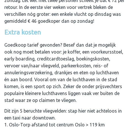
zondag. Let wel: met twee personen scheelt je dat € 72 per
retour. In de eerste vier weken voor vertrek bleken de
verschillen nóg groter: een enkele vlucht op dinsdag was
gemiddeld € 46 goedkoper dan op zondag!
Extra kosten
Goedkoop tarief gevonden? Besef dan dat je mogelijk
ook nog moet betalen voor: je koffer, een voorkeursstoel,
early boarding, creditcardtoeslag, boekingskosten,
vervoer van/naar vliegveld, parkeerkosten, reis- of
annuleringsverzekering, drankjes en eten op luchthaven
én aan boord. Vooral om van de luchthaven in de stad
komen, is een sport op zich. Zeker de onder prijsvechters
populaire kleinere luchthavens liggen vaak ver buiten de
stad waar ze op claimen te vliegen.
Dit zijn 5 beruchte vliegvelden: stap hier niet achteloos in
een taxi naar downtown.
1. Oslo-Torp afstand tot centrum Oslo > 119 km