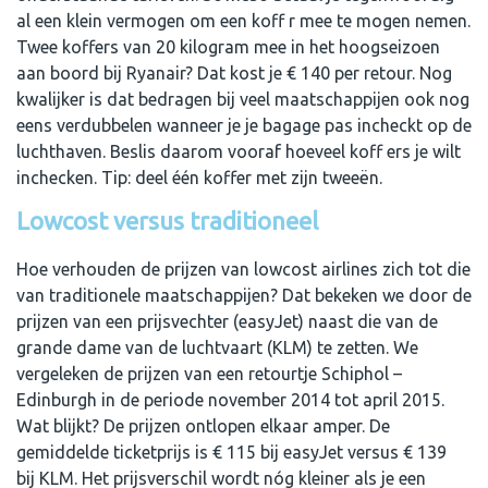
al een klein vermogen om een koff r mee te mogen nemen.
Twee koffers van 20 kilogram mee in het hoogseizoen
aan boord bij Ryanair? Dat kost je € 140 per retour. Nog
kwalijker is dat bedragen bij veel maatschappijen ook nog
eens verdubbelen wanneer je je bagage pas incheckt op de
luchthaven. Beslis daarom vooraf hoeveel koff ers je wilt
inchecken. Tip: deel één koffer met zijn tweeën.
Lowcost versus traditioneel
Hoe verhouden de prijzen van lowcost airlines zich tot die
van traditionele maatschappijen? Dat bekeken we door de
prijzen van een prijsvechter (easyJet) naast die van de
grande dame van de luchtvaart (KLM) te zetten. We
vergeleken de prijzen van een retourtje Schiphol –
Edinburgh in de periode november 2014 tot april 2015.
Wat blijkt? De prijzen ontlopen elkaar amper. De
gemiddelde ticketprijs is € 115 bij easyJet versus € 139
bij KLM. Het prijsverschil wordt nóg kleiner als je een