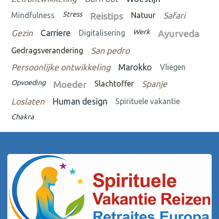
Stress
Mindfulness
Reistips
Natuur
Safari
Werk
Gezin
Carriere
Digitalisering
Ayurveda
Gedragsverandering
San pedro
Persoonlijke ontwikkeling
Marokko
Vliegen
Opvoeding
Moeder
Slachtoffer
Spanje
Loslaten
Human design
Spirituele vakantie
Chakra