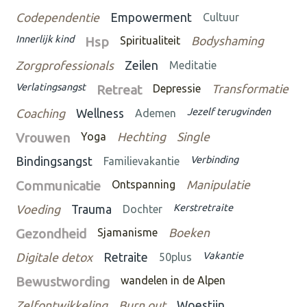
Codependentie
Empowerment
Cultuur
Innerlijk kind
Hsp
Spiritualiteit
Bodyshaming
Zorgprofessionals
Zeilen
Meditatie
Verlatingsangst
Retreat
Depressie
Transformatie
Jezelf terugvinden
Coaching
Wellness
Ademen
Vrouwen
Yoga
Hechting
Single
Verbinding
Bindingsangst
Familievakantie
Communicatie
Ontspanning
Manipulatie
Kerstretraite
Voeding
Trauma
Dochter
Gezondheid
Sjamanisme
Boeken
Vakantie
Digitale detox
Retraite
50plus
Bewustwording
wandelen in de Alpen
Zelfontwikkeling
Burn out
Woestijn