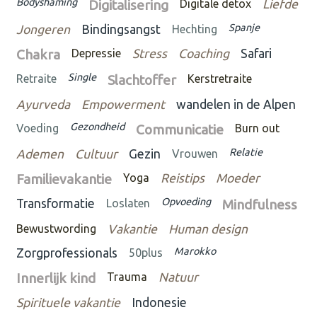
Bodyshaming
Digitalisering
Digitale detox
Liefde
Spanje
Jongeren
Bindingsangst
Hechting
Chakra
Depressie
Stress
Coaching
Safari
Single
Retraite
Slachtoffer
Kerstretraite
Ayurveda
Empowerment
wandelen in de Alpen
Gezondheid
Voeding
Communicatie
Burn out
Relatie
Ademen
Cultuur
Gezin
Vrouwen
Familievakantie
Yoga
Reistips
Moeder
Opvoeding
Transformatie
Loslaten
Mindfulness
Bewustwording
Vakantie
Human design
Marokko
Zorgprofessionals
50plus
Innerlijk kind
Trauma
Natuur
Spirituele vakantie
Indonesie