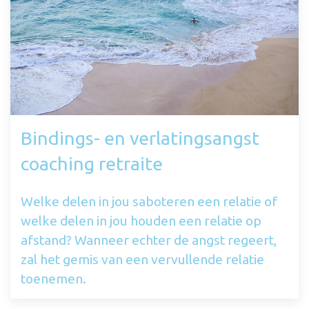
Bindings- en verlatingsangst
coaching retraite
Welke delen in jou saboteren een relatie of
welke delen in jou houden een relatie op
afstand? Wanneer echter de angst regeert,
zal het gemis van een vervullende relatie
toenemen.