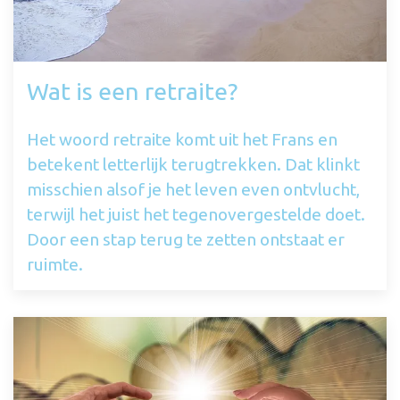
Wat is een retraite?
Het woord retraite komt uit het Frans en
betekent letterlijk terugtrekken. Dat klinkt
misschien alsof je het leven even ontvlucht,
terwijl het juist het tegenovergestelde doet.
Door een stap terug te zetten ontstaat er
ruimte.