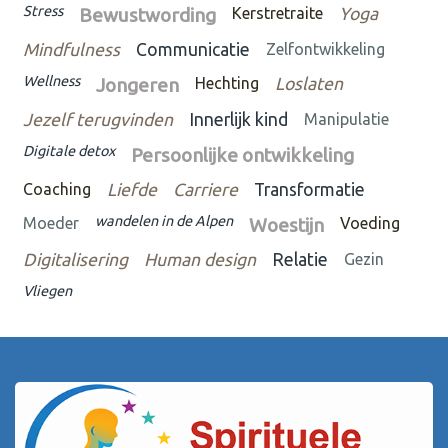
Stress
Bewustwording
Kerstretraite
Yoga
Mindfulness
Communicatie
Zelfontwikkeling
Wellness
Jongeren
Hechting
Loslaten
Jezelf terugvinden
Innerlijk kind
Manipulatie
Digitale detox
Persoonlijke ontwikkeling
Coaching
Liefde
Carriere
Transformatie
wandelen in de Alpen
Moeder
Woestijn
Voeding
Digitalisering
Human design
Relatie
Gezin
Vliegen