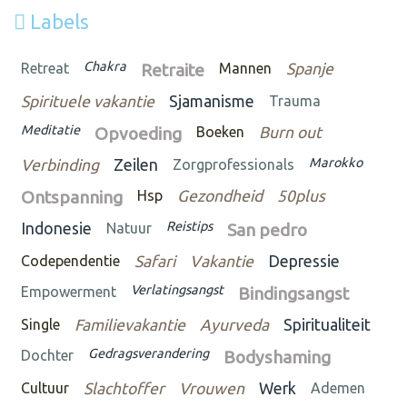
Labels
Chakra
Retreat
Retraite
Mannen
Spanje
Spirituele vakantie
Sjamanisme
Trauma
Meditatie
Opvoeding
Boeken
Burn out
Marokko
Verbinding
Zeilen
Zorgprofessionals
Ontspanning
Hsp
Gezondheid
50plus
Reistips
Indonesie
Natuur
San pedro
Codependentie
Safari
Vakantie
Depressie
Verlatingsangst
Empowerment
Bindingsangst
Single
Familievakantie
Ayurveda
Spiritualiteit
Gedragsverandering
Dochter
Bodyshaming
Cultuur
Slachtoffer
Vrouwen
Werk
Ademen