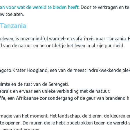
taan voor wat de wereld te bieden heeft
. Door te vertragen en te
uw toelaten.
 Tanzania
eleven, is onze mindful wandel- en safari-reis naar Tanzania. 
van de natuur en herontdek je het leven in al zijn puurheid.
ro Krater Hoogland, een van de meest indrukwekkende plek
uimte en de rust van de Serengeti.
ra’s en ervaar een unieke verbinding met de natuur.
raffe, een Afrikaanse zonsondergang of de geur van brandend 
 magie van het moment. Het landschap, de dieren, de kleuren e
st te openen. De muren die je hebt opgetrokken tegen de wereld
leven kunt ervaren.