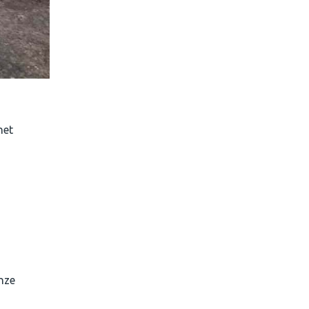
het
Onze