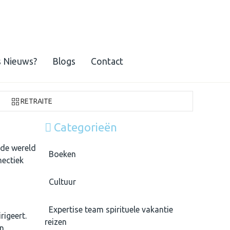
s Nieuws?
Blogs
Contact
RETRAITE
Categorieën
 de wereld
Boeken
hectiek
Cultuur
Expertise team spirituele vakantie
igeert.
reizen
en