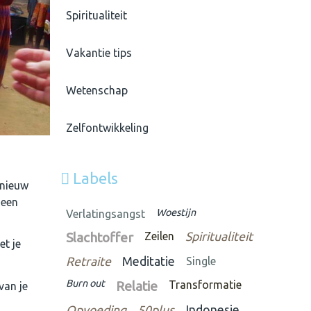
Spiritualiteit
Vakantie tips
Wetenschap
Zelfontwikkeling
Labels
pnieuw
 een
Woestijn
Verlatingsangst
Slachtoffer
Zeilen
Spiritualiteit
t je
Retraite
Meditatie
Single
Burn out
Relatie
Transformatie
van je
Opvoeding
50plus
Indonesie