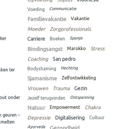
Communicatie
Voeding
Familievakantie
Vakantie
Moeder
Zorgprofessionals
Hier
Spanje
Carriere
Boeken
Bindingsangst
Marokko
Stress
Coaching
San pedro
Hechting
Bodyshaming
ken ter
Sjamanisme
Zelfontwikkeling
Vrouwen
Trauma
Gezin
hout onder
Ontspanning
Jezelf terugvinden
Natuur
Empowerment
Chakra
n geuren –
Depressie
Digitalisering
Cultuur
 smelten
Ayurveda
Gezondheid