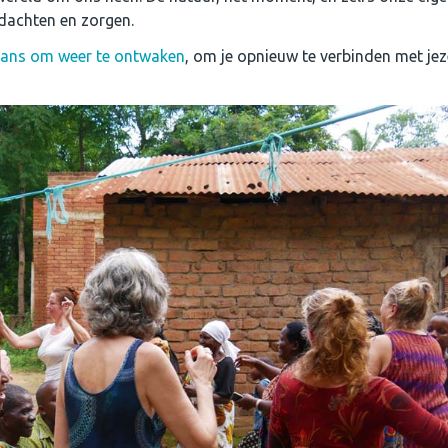
edachten en zorgen.
n kans om weer te ontwaken
, om je opnieuw te verbinden met jez