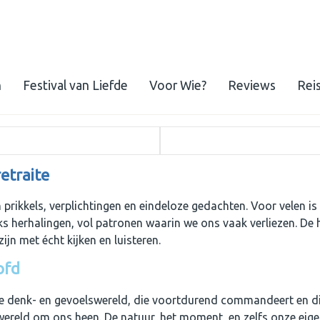
n
Festival van Liefde
Voor Wie?
Reviews
Rei
etraite
rikkels, verplichtingen en eindeloze gedachten. Voor velen is
ks herhalingen, vol patronen waarin we ons vaak verliezen. De 
ijn met écht kijken en luisteren.
ofd
e denk- en gevoelswereld, die voortdurend commandeert en dir
wereld om ons heen. De natuur, het moment, en zelfs onze eig