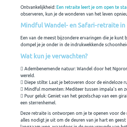
Ontvankelijkheid:
Een retraite leert je om open te s
observeren, kun je de wonderen van het leven opnie
Mindful Wandel- en Safari-retraite in
Een van de meest bijzondere ervaringen die je kunt b
dompel je je onder in de indrukwekkende schoonheid 
Wat kun je verwachten?
Adembenemende natuur: Wandel door het Ngorongo
wereld.
Diepe stilte: Laat je betoveren door de eindeloze r
Mindful momenten: Mediteer tussen impala’s en zeb
Puur geluk: Geniet van het gezelschap van een gi
een sterrenhemel.
Deze retraite is ontworpen om je te openen voor de
alles nodigt je uit om de deuren van je hart en gee
langzaam weg, waardoor je de pure vreugde van het 