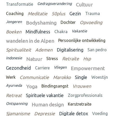
Gedragsverandering
Transformatie
Cultuur
Coaching
Meditatie
50plus
Gezin
Trauma
Jongeren
Bodyshaming
Dochter
Opvoeding
Vakantie
Boeken
Mindfulness
Chakra
wandelen in de Alpen
Persoonlijke ontwikkeling
Spiritualiteit
Ademen
Digitalisering
San pedro
Indonesie
Natuur
Stress
Retraite
Hsp
Vliegen
Gezondheid
Carriere
Empowerment
Werk
Communicatie
Marokko
Single
Woestijn
Ayurveda
Yoga
Bindingsangst
Vrouwen
Retreat
Spirituele vakantie
Zorgprofessionals
Ontspanning
Human design
Kerstretraite
Sjamanisme
Depressie
Digitale detox
Voeding