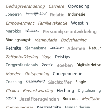
Gedragsverandering
Carriere
Opvoeding
Innerlijk kind
Jongeren
Relatie
Indonesie
Empowerment
Familievakantie
Woestijn
Wellness
Marokko
Persoonlijke ontwikkeling
Bindingsangst
Manipulatie
Bodyshaming
Loslaten
Retraite
Sjamanisme
Ademen
Natuur
Zelfontwikkeling
Yoga
Reistips
Spanje
Zorgprofessionals
Boeken
Digitale detox
Moeder
Ontspanning
Codependentie
Gezondheid
Coaching
Slachtoffer
Single
Chakra
Bewustwording
Hechting
Digitalisering
50plus
Jezelf terugvinden
Burn out
Meditatie
Communicatie
Kerstretraite
Human design