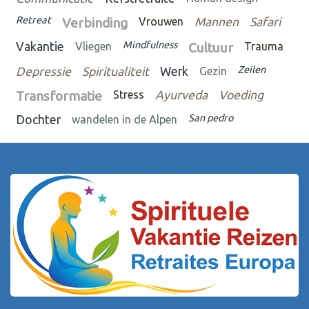
Retreat
Verbinding
Vrouwen
Mannen
Safari
Mindfulness
Vakantie
Vliegen
Cultuur
Trauma
Zeilen
Depressie
Spiritualiteit
Werk
Gezin
Transformatie
Stress
Ayurveda
Voeding
San pedro
Dochter
wandelen in de Alpen