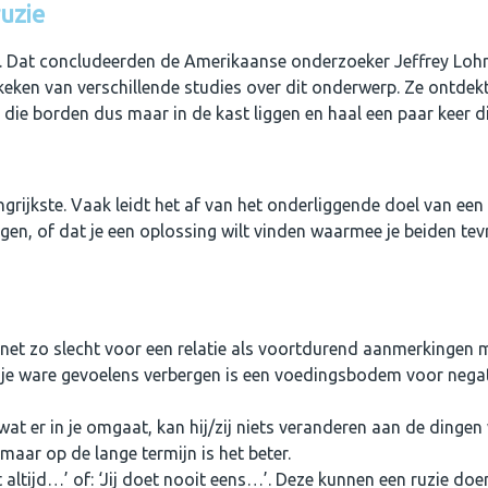
ruzie
iet. Dat concludeerden de Amerikaanse onderzoeker Jeffrey Lohr
eken van verschillende studies over dit onderwerp. Ze ontdekt
t die borden dus maar in de kast liggen en haal een paar keer 
angrijkste. Vaak leidt het af van het onderliggende doel van een
rijgen, of dat je een oplossing wilt vinden waarmee je beiden te
net zo slecht voor een relatie als voortdurend aanmerkingen 
r je ware gevoelens verbergen is een voedingsbodem voor nega
wat er in je omgaat, kan hij/zij niets veranderen aan de dinge
, maar op de lange termijn is het beter.
ltijd…’ of: ‘Jij doet nooit eens…’. Deze kunnen een ruzie doe