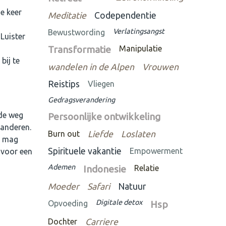
de keer
Meditatie
Codependentie
Verlatingsangst
Bewustwording
 Luister
Transformatie
Manipulatie
bij te
wandelen in de Alpen
Vrouwen
Reistips
Vliegen
Gedragsverandering
 de weg
Persoonlijke ontwikkeling
 anderen.
Burn out
Liefde
Loslaten
e mag
Spirituele vakantie
Empowerment
 voor een
Ademen
Indonesie
Relatie
Moeder
Safari
Natuur
Digitale detox
Opvoeding
Hsp
Dochter
Carriere