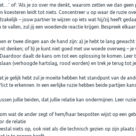
 niet…’ of: ‘Als je zo over me denkt, waarom zetten we dan geen
n koesteren leidt tot niets. Concentreer u op waar de ruzie ove
zakelijk – jouw partner te wijzen op iets wat hij/zij heeft gedaa
te vallen, zul jij een woedende reactie krijgen. Bespreek elkaar
nen er twee dingen aan de hand zijn: a) je hebt te lang gewacht
kunt denken; of b) je kunt niet goed met uw woede overweg – je
 Daardoor daalt de kans om tot een oplossing te komen. Leer 
laan (verhoogde hartslag, rood worden) en trek je terug tot je
 dat je gelijk hebt zul je moeite hebben het standpunt van de and
lict te erkennen. In een eerlijke ruzie hebben beide partijen ka
ussen jullie beiden, dat jullie relatie kan ondermijnen. Leer ruz
 om wat de ander zegt of hem/haar bespotten wijst op een ge
r de relatie
tal niets op, ook niet als die technisch gezien op zijn plaats 
at je te zeggen heeft.