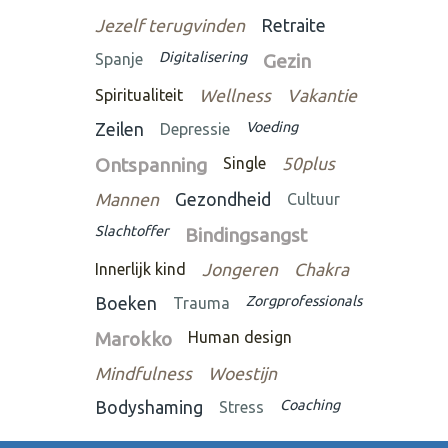
Jezelf terugvinden
Retraite
Digitalisering
Spanje
Gezin
Spiritualiteit
Wellness
Vakantie
Voeding
Zeilen
Depressie
Ontspanning
Single
50plus
Mannen
Gezondheid
Cultuur
Slachtoffer
Bindingsangst
Innerlijk kind
Jongeren
Chakra
Zorgprofessionals
Boeken
Trauma
Marokko
Human design
Mindfulness
Woestijn
Coaching
Bodyshaming
Stress