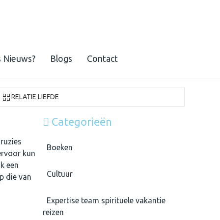
s Nieuws?
Blogs
Contact
RELATIE LIEFDE
Categorieën
 ruzies
Boeken
ervoor kun
ak een
Cultuur
op die van
Expertise team spirituele vakantie
reizen