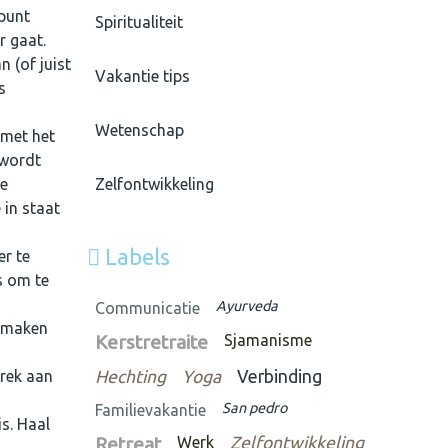
 punt
Spiritualiteit
r gaat.
n (of juist
Vakantie tips
s
Wetenschap
 met het
 wordt
te
Zelfontwikkeling
 in staat
Labels
er te
ns om te
Ayurveda
Communicatie
iemaken
Kerstretraite
Sjamanisme
brek aan
Hechting
Yoga
Verbinding
San pedro
Familievakantie
is. Haal
Retreat
Werk
Zelfontwikkeling