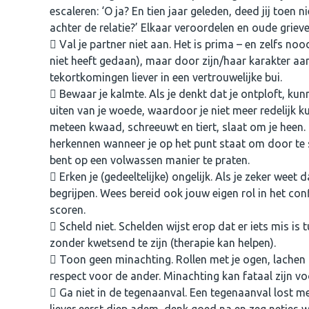
escaleren: ‘O ja? En tien jaar geleden, deed jij toen
achter de relatie?’ Elkaar veroordelen en oude grieve
Val je partner niet aan. Het is prima – en zelfs nood
niet heeft gedaan), maar door zijn/haar karakter aan 
tekortkomingen liever in een vertrouwelijke bui.
Bewaar je kalmte. Als je denkt dat je ontploft, kun
uiten van je woede, waardoor je niet meer redelijk 
meteen kwaad, schreeuwt en tiert, slaat om je heen.
herkennen wanneer je op het punt staat om door te s
bent op een volwassen manier te praten.
Erken je (gedeeltelijke) ongelijk. Als je zeker weet
begrijpen. Wees bereid ook jouw eigen rol in het conf
scoren.
Scheld niet. Schelden wijst erop dat er iets mis is t
zonder kwetsend te zijn (therapie kan helpen).
Toon geen minachting. Rollen met je ogen, lachen
respect voor de ander. Minachting kan fataal zijn voo
Ga niet in de tegenaanval. Een tegenaanval lost mees
liever eerst diep adem, denk goed na en zeg netjes w