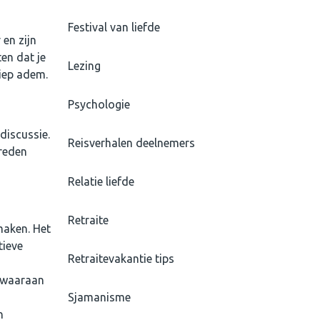
Festival van liefde
 en zijn
en dat je
Lezing
diep adem.
Psychologie
 discussie.
Reisverhalen deelnemers
vreden
Relatie liefde
Retraite
maken. Het
tieve
Retraitevakantie tips
n waaraan
Sjamanisme
n