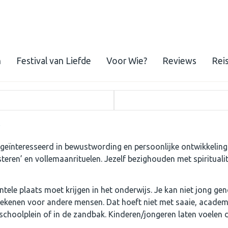
n
Festival van Liefde
Voor Wie?
Reviews
Rei
n geïnteresseerd in bewustwording en persoonlijke ontwikkeling
steren’ en vollemaanrituelen. Jezelf bezighouden met spiritualit
ntele plaats moet krijgen in het onderwijs. Je kan niet jong ge
etekenen voor andere mensen. Dat hoeft niet met saaie, acade
hoolplein of in de zandbak. Kinderen/jongeren laten voelen d