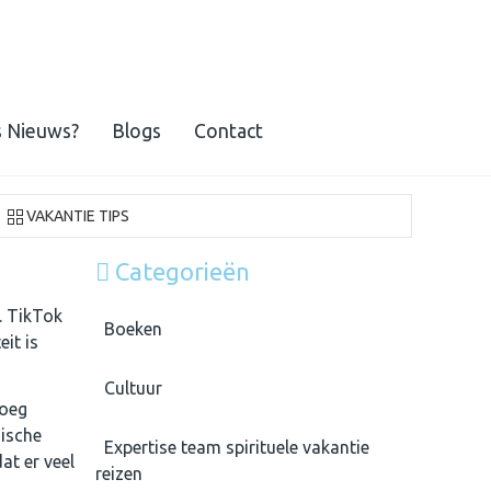
s Nieuws?
Blogs
Contact
VAKANTIE TIPS
Categorieën
. TikTok
Boeken
eit is
Cultuur
noeg
mische
Expertise team spirituele vakantie
at er veel
reizen