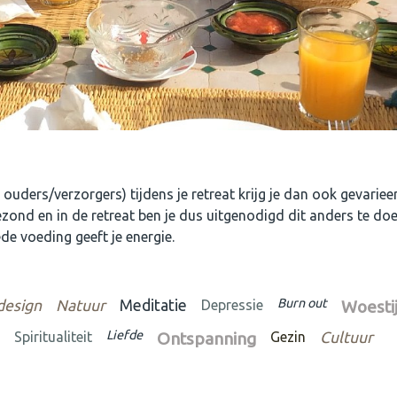
e ouders/verzorgers) tijdens je retreat krijg je dan ook gevariee
zond en in de retreat ben je dus uitgenodigd dit anders te d
de voeding geeft je energie.
Burn out
design
Natuur
Meditatie
Depressie
Woesti
Liefde
Spiritualiteit
Ontspanning
Gezin
Cultuur