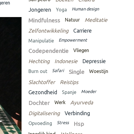
geren
Human design
Jongeren
Yoga
Mindfulness
Natuur
Meditatie
Zelfontwikkeling
Carriere
Empowerment
Manipulatie
Codependentie
Vliegen
Hechting
Indonesie
Depressie
Safari
Burn out
Single
Woestijn
Slachtoffer
Reistips
Moeder
Gezondheid
Spanje
Dochter
Werk
Ayurveda
Digitalisering
Verbinding
Stress
Opvoeding
Hsp