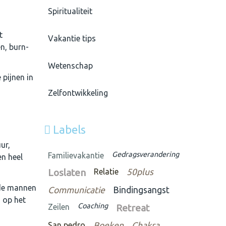
Spiritualiteit
t
Vakantie tips
en, burn-
Wetenschap
 pijnen in
Zelfontwikkeling
Labels
ur,
Gedragsverandering
Familievakantie
en heel
Loslaten
Relatie
50plus
 de mannen
Communicatie
Bindingsangst
 op het
Coaching
Zeilen
Retreat
San pedro
Boeken
Chakra