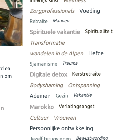
Innerlijk kind
Wellness
Zorgprofessionals
Voeding
Mannen
Retraite
Spirituele vakantie
Spiritualiteit
Transformatie
wandelen in de Alpen
Liefde
Trauma
Sjamanisme
rd en
Digitale detox
Kerstretraite
oen om
Bodyshaming
Ontspanning
Vakantie
Ademen
Gezin
Marokko
Verlatingsangst
jn
Cultuur
Vrouwen
Persoonlijke ontwikkeling
Bewustwording
Jezelf terugvinden